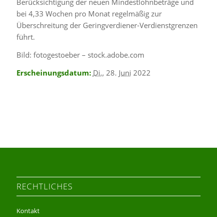
Berücksichtigung der neuen Mindestlohnbeträge und
bei 4,33 Wochen pro Monat regelmäßig zur
Überschreitung der Geringverdiener-Verdienstgrenzen
führt.
Bild: fotogestoeber – stock.adobe.com
Erscheinungsdatum:
Di.
, 28.
Juni
2022
RECHTLICHES
Kontakt