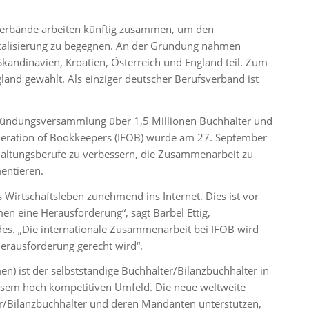
verbände arbeiten künftig zusammen, um den
italisierung zu begegnen. An der Gründung nahmen
Skandinavien, Kroatien, Österreich und England teil. Zum
land gewählt. Als einziger deutscher Berufsverband ist
Gründungsversammlung über 1,5 Millionen Buchhalter und
ederation of Bookkeepers (IFOB) wurde am 27. September
hhaltungsberufe zu verbessern, die Zusammenarbeit zu
entieren.
as Wirtschaftsleben zunehmend ins Internet. Dies ist vor
en eine Herausforderung“, sagt Bärbel Ettig,
s. „Die internationale Zusammenarbeit bei IFOB wird
Herausforderung gerecht wird“.
n) ist der selbstständige Buchhalter/Bilanzbuchhalter in
diesem hoch kompetitiven Umfeld. Die neue weltweite
er/Bilanzbuchhalter und deren Mandanten unterstützen,