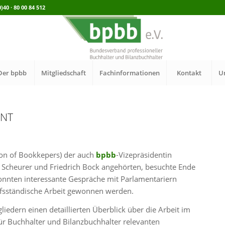
40 · 80 00 84 512
Der bpbb
Mitgliedschaft
Fachinformationen
Kontakt
U
ENT
tion of Bookkepers) der auch
bpbb
-Vizepräsidentin
h Scheurer und Friedrich Bock angehörten, besuchte Ende
nnten interessante Gespräche mit Parlamentariern
rufsständische Arbeit gewonnen werden.
edern einen detaillierten Überblick über die Arbeit im
ür Buchhalter und Bilanzbuchhalter relevanten