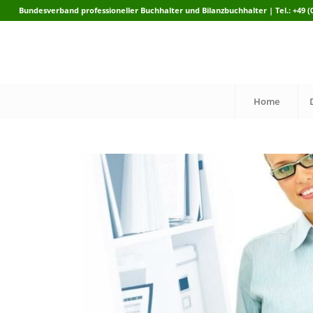
Bundesverband professioneller Buchhalter und Bilanzbuchhalter | Tel.: +49 (0)
Home