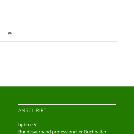
ANSCHRIFT
bpbb.e.V.
Bundesverband professioneller Buchhalter