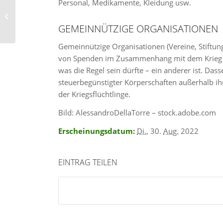
Personal, Medikamente, Kleidung usw.
Staatenliste 2022
GEMEINNÜTZIGE ORGANISATIONEN
Gemeinnützige Organisationen (Vereine, Stiftun
von Spenden im Zusammenhang mit dem Krieg in
was die Regel sein dürfte – ein anderer ist. Das
steuerbegünstigter Körperschaften außerhalb i
der Kriegsflüchtlinge.
Bild: AlessandroDellaTorre – stock.adobe.com
Erscheinungsdatum:
Di.
, 30.
Aug.
2022
EINTRAG TEILEN