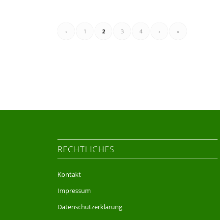
‹
1
2
3
4
›
»
RECHTLICHES
Kontakt
Impressum
Datenschutzerklärung