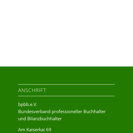
ANSCHRIFT
bpbb.e.V.
Bundesverband professioneller Buchhalter
und Bilanzbuchhalter
Am Kaiserkai 69